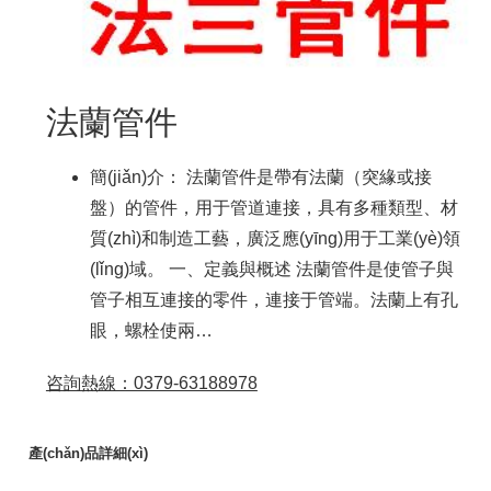
法蘭管件
簡(jiǎn)介： 法蘭管件是帶有法蘭（突緣或接
盤）的管件，用于管道連接，具有多種類型、材
質(zhì)和制造工藝，廣泛應(yīng)用于工業(yè)領
(lǐng)域。 一、定義與概述 法蘭管件是使管子與
管子相互連接的零件，連接于管端。法蘭上有孔
眼，螺栓使兩…
咨詢熱線：0379-63188978
產(chǎn)品詳細(xì)