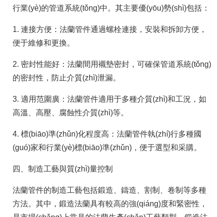
行業(yè)的管道系統(tǒng)中。其主要優(yōu)勢(shì)包括：
1. 連接方便：法蘭管件通過螺栓連接，安裝和拆卸方便，
便于維修和更換。
2. 密封性能好：法蘭間用襯墊密封，可確保管道系統(tǒng)
的密封性，防止介質(zhì)泄漏。
3. 適用范圍廣：法蘭管件適用于多種介質(zhì)和工況，如
高溫、高壓、腐蝕性介質(zhì)等。
4. 標(biāo)準(zhǔn)化程度高：法蘭管件執(zhí)行多種國
(guó)家和行業(yè)標(biāo)準(zhǔn)，便于選型和采購。
四、制造工藝與質(zhì)量控制
法蘭管件的制造工藝包括鍛造、鑄造、割制、卷制等多種
方法。其中，鍛造法蘭具有較高的強(qiáng)度和緊密性，