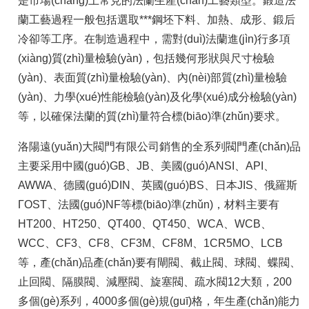
是市場(chǎng)上常見的法蘭生產(chǎn)工藝類型。鍛造法
蘭工藝過程一般包括選取***鋼坯下料、加熱、成形、鍛后
冷卻等工序。在制造過程中，需對(duì)法蘭進(jìn)行多項
(xiàng)質(zhì)量檢驗(yàn)，包括幾何形狀與尺寸檢驗
(yàn)、表面質(zhì)量檢驗(yàn)、內(nèi)部質(zhì)量檢驗
(yàn)、力學(xué)性能檢驗(yàn)及化學(xué)成分檢驗(yàn)
等，以確保法蘭的質(zhì)量符合標(biāo)準(zhǔn)要求。
洛陽遠(yuǎn)大閥門有限公司銷售的全系列閥門產(chǎn)品
主要采用中國(guó)GB、JB、美國(guó)ANSI、API、
AWWA、德國(guó)DIN、英國(guó)BS、日本JIS、俄羅斯
ГOST、法國(guó)NF等標(biāo)準(zhǔn)，材料主要有
HT200、HT250、QT400、QT450、WCA、WCB、
WCC、CF3、CF8、CF3M、CF8M、1CR5MO、LCB
等，產(chǎn)品產(chǎn)要有閘閥、截止閥、球閥、蝶閥、
止回閥、隔膜閥、減壓閥、旋塞閥、疏水閥12大類，200
多個(gè)系列，4000多個(gè)規(guī)格，年生產(chǎn)能力