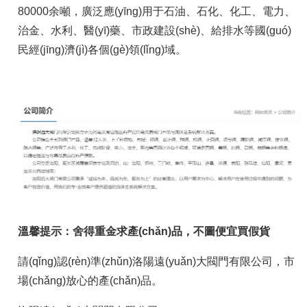
80000余噸，廣泛應(yīng)用于石油、石化、化工、電力、
治金、水利、醫(yī)藥、市政建設(shè)、給排水等國(guó)
民經(jīng)濟(jì)各個(gè)領(lǐng)域。
溫馨提示：舍得重金求產(chǎn)品，不圖便宜買假貨
請(qǐng)認(rèn)準(zhǔn)洛陽遠(yuǎn)大閥門有限公司，市
場(chǎng)放心的產(chǎn)品。