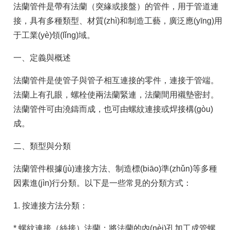
法蘭管件是帶有法蘭（突緣或接盤）的管件，用于管道連
接，具有多種類型、材質(zhì)和制造工藝，廣泛應(yīng)用
于工業(yè)領(lǐng)域。
一、定義與概述
法蘭管件是使管子與管子相互連接的零件，連接于管端。
法蘭上有孔眼，螺栓使兩法蘭緊連，法蘭間用襯墊密封。
法蘭管件可由澆鑄而成，也可由螺紋連接或焊接構(gòu)
成。
二、類型與分類
法蘭管件根據(jù)連接方法、制造標(biāo)準(zhǔn)等多種
因素進(jìn)行分類。以下是一些常見的分類方式：
1. 按連接方法分類：
* 螺紋連接（絲接）法蘭：將法蘭的內(nèi)孔加工成管螺